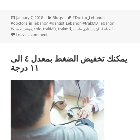
Posted
Categories
Tags
January 7, 2018
Blogs
#Doctor_Lebanon
,
on
#doctors_in_lebanon #dentist_Lebanon #trakMD_lebanon
,
أطباء لبنان
,
اسنان
,
طبيب
,
trakmd
,
cold_trakMD
,
#موعد_طبيب
on أسئلة وأجوبة حول نزلات البرد
Leave a comment
يمكنك تخفيض الضغط بمعدل ٤ الى
١١ درجة