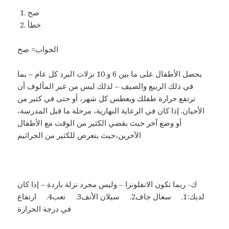
صح
خطأ
الجواب= صح
يحصل الأطفال على ما بين 6 و 10 نزلات البرد كل عام – بما
في ذلك الربيع والصيف – لذلك ليس من غير المألوف أن
ترتفع حرارة طفلك ويعطس كل شهر، أو حتى في كثير من
الأحيان. إذا كان في الرعاية النهارية، مرحلة ما قبل المدرسة،
أو وضع آخر حيث يقضي الكثير من الوقت مع الأطفال
الآخرين،حيث يتعرض للكثير من الجراثيم
ك- ربما تكون الانفلونزا – وليس مجرد نزلة باردة – إذا كان
لديك:1. سعال جاف2. سيلان الأنف3. تعب4. ارتفاع
في درجة الحرارة