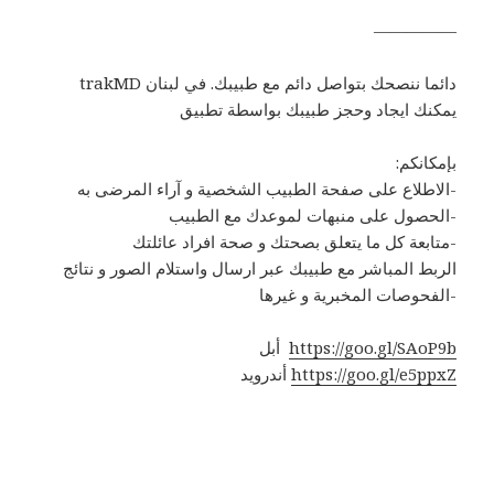
—————
trakMD دائما ننصحك بتواصل دائم مع طبيبك. في لبنان
يمكنك ايجاد وحجز طبيبك بواسطة تطبيق
:بإمكانكم
الاطلاع على صفحة الطبيب الشخصية و آراء المرضى به-
الحصول على منبهات لموعدك مع الطبيب-
متابعة كل ما يتعلق بصحتك و صحة افراد عائلتك-
الربط المباشر مع طبيبك عبر ارسال واستلام الصور و نتائج
الفحوصات المخبرية و غيرها-
https://goo.gl/SAoP9b
أبل
https://goo.gl/e5ppxZ
أندرويد