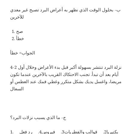
ب- بحلول الوقت الذي نظهر به أعراض البرد تصبح غير معدي
للآخرين
صح
خطأ
الجواب= خطأ
نزلة البرد تنتشر بسهولة أكبر قبل بدء الأعراض وخلال أول 2-4
أيام بعد أن تبدأ. تجنب الاحتكاك القريب بالآخرين عندما تكون
مريضا، واغسل يديك بشكل متكرر وغطي فمك عند العطس أو
السعال
ج- ما الذي يسبب نزلات البرد؟
1. بكتيريا2. قوالب والفطريات3. فيروس4. رد فعل