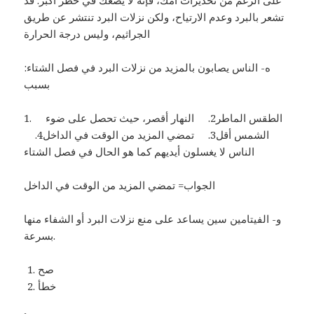
على الرغم من تحذيرات أمك، فإنه لا يضعك في خطر أكبر. قد
تشعر بالبرد وعدم الارتياح، ولكن نزلات البرد تنتشر عن طريق
الجراثيم، وليس درجة الحرارة
:ه- الناس يصابون بالمزيد من نزلات البرد في فصل الشتاء
بسبب
1. الطقس الماطر2. النهار أقصر، حيث تحصل على ضوء
الشمس أقل3. تمضي المزيد من الوقت في الداخل4.
الناس لا يغسلون أيديهم كما هو الحال في فصل الشتاء
الجواب= تمضي المزيد من الوقت في الداخل
و- الفيتامين سين يساعد على منع نزلات البرد أو الشفاء منها
بسرعة.
صح
خطأ