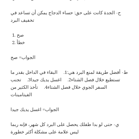
ح- الجدة كانت على حق: حساء الدجاج يمكن أن تساعد في
تخفيف البرد
صح
خطأ
الجواب= صح
ط- أفضل طريقة لمنع البرد هي:1. البقاء في الداخل بقدر ما
تستطيع خلال فصل الشتاء2. اغسل يديك جيدا3. تجنب
السفر الجوي خلال فصل الشتاء4. تأخذ الكثير من
الفيتامينات
الجواب= اغسل يديك جيدا
ي- حتى لو بدا طفلك يحصل على البرد كل شهر، فإنه ربما
ليس علامة على مشكلة أكثر خطورة