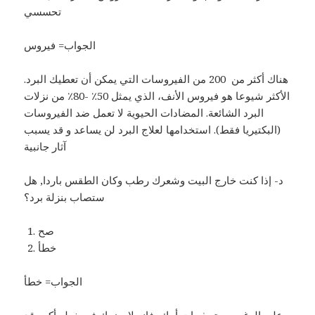
تحسسي
الجواب= فيروس
هناك أكثر من 200 من الفيروسات التي يمكن أن تعطيك البرد.
الأكثر شيوعا هو فيروس الأنف، الذي يمثل 50٪ -80٪ ​​من نزلات
البرد الشائعة. المضادات الحيوية لا تعمل ضد الفيروسات
(البكتيريا فقط). استخدامها لعلاج البرد لن يساعد و قد يسبب
آثار جانبية
د- إذا كنت خارج البيت وشعرك رطب وكان الطقس باردا, هل
ستصاب بنزلة برد؟
صح
خطأ
الجواب= خطأ