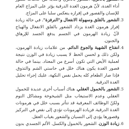
أداء الغدة، لأنّ هرمون الغدة الدرقية يؤثر على المزاج العام
للإنسان والقصور في إفرازه ينعكس سلبا على المزاج.
الشعور بالقلق وسهولة الانفعال و”النرفزة”.
في حالة زيادة
إفراز هرمون الغدة يزداد الشعور بالقلق الانفعال والهياج
لأنّ زيادة الهرمون في الجسم يدفع الجسد للإرهاق
والجنون.
انفتاح الشهية والجوع الدائم.
من علامات زيادة الهرمون،
ولكن ذلك و لحسن الحظ لا يسبب زيادة في الوزن نتيجة
لعملية الأيض التي تكون أسرع من المعتاد. بينما في حالة
قصور الغدة يكون هناك خلل في حاستي الشم والتذوق.
فإذا صار الطعام كله يحمل نفس النكهة، عليك إجراء تحليل
الغدة الدرقية.
الشعور بالخمول العقلي
. هناك أسباب أخرى عديدة للخمول
العقلي وعدم الاستيعاب مثل الشيخوخة ومشاكل النوم
ولكنّ الوظائف المعرفية قد تتأثر بسبب خلل في هرمونات
الغدة الدرقية. فزيادة الهرمونات تؤدي إلى نقص في التركيز
وقصورها يؤدي إلى النسيان والشعور بغياب العقل.
زيادة الوزن
. الشعور بالخمول والكسل. الألم الجسدي بدون