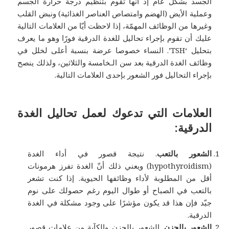
الجسد بشكل عام إذ أنّها تقوم بتنظيم درجة حرارة الجسم
وعملية الأيض (الهضم وامتصاص العناصر الغذائية) ونبض القلب
وغيرها من الوظائف المهمّة، إذا لاحظت أيّا من العلامات التالية
عليك أن تقوم بإجراء تحاليل للغدة الدرقية فورًا وهو ما يعرف
بتحليل ‘TSH’. النساء خصوصا عرضة بنسبة أعلى لخلل في
وظائف الغدة الدرقية بعد سن الـخامسة والثلاثين، ولذلك ينصح
بإجراء التحاليل فور الشعور بإحدى العلامات التالية.
العلامات التي تدعوك لعمل تحاليل الغدة
الدرقية:
الشعور بالتعب
. نتيجة قصور في أداء الغدة
(hypothyroidism) ويعني ذلك أنّ الغدة تفرز هرمونات
أقل من المطلوبة لأداء وظائفها الحيوية. إذا كنت تشعر
بالتعب في الصباح أو طوال اليوم رغم حصولك على نوم
جيّد فإن هذا قد يكون مؤشرًا على وجود مشكلة في الغدة
الدرقية.
الشعور بالحزن
. الشعور بالحزن والكآبة من علامات قصور